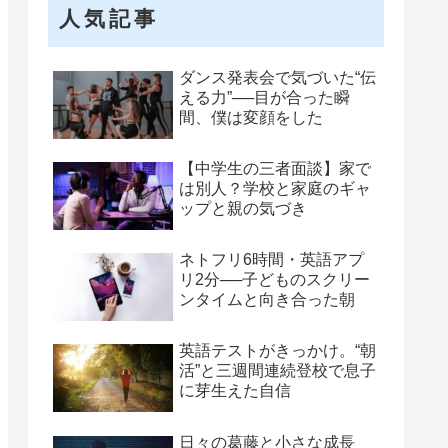
人気記事
ダンス発表会で気づいた“伝
える力”──目が合った瞬
間、僕は変顔をした
【中学生の三者面談】家で
は別人？学校と家庭のギャ
ップと親の気づき
ネトフリ6時間・英語アプ
リ2分──子どものスクリー
ンタイムと向き合った朝
英語テストがきっかけ。“朝
活”と三週間連続登校で息子
に芽生えた自信
日々の葛藤と小さな成長