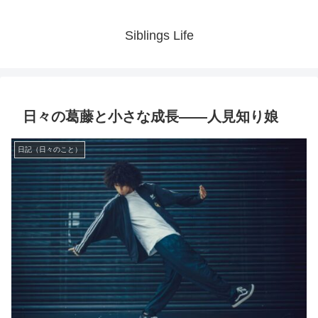
Siblings Life
日々の葛藤と小さな成長――人見知り娘
日記（日々のこと）