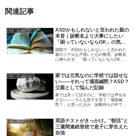
関連記事
ASDかもしれないと言われた親の
日記（日々のこと）
本音｜診断名より大事にしたい
「困っていないならOK」の気持
ち
病院で「ASDかもしれない」と言われた
親のリアルな戸惑いと心の整理。診断名
に縛られず、「困っていないならOK」と
いうシンプルな答えにたどり着くまでの
体験をまとめました。同じ悩みを抱える
方に、少しでも安心を届けられたら嬉し
家では元気なのに学校では話せな
日記（日々のこと）
いです。
い――それって場面緘黙？ASD？
父親として悩んだ記録
家では笑って話すのに、学校では声を出
さない――そんな息子を見て「場面緘
黙？」と思った父が、診断待ちの中で自
閉スペクトラム症（ASD）の可能性に気
づき、自分の子ども時代と重ねながら綴
ったリアルな記録です。
英語テストがきっかけ。“朝活”と
日記（日々のこと）
三週間連続登校で息子に芽生えた
自信