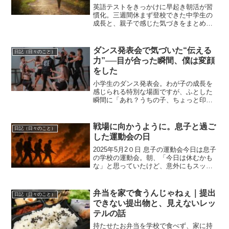
英語テストをきっかけに早起き朝活が習
慣化。三週間休まず登校できた中学生の
成長と、親子で感じた気づきをまとめま
した。
ダンス発表会で気づいた“伝える
日記（日々のこと）
力”──目が合った瞬間、僕は変顔
をした
小学生のダンス発表会。わが子の成長を
感じられる特別な場面ですが、ふとした
瞬間に「あれ？うちの子、ちょっと印象
薄い？」なんて思ったことはありません
か？うちの娘も、今回の発表会で“いい位
置”をもらっていたはずなのに、なぜか不
戦場に向かうように。息子と過ご
日記（日々のこと）
安そうな表情で踊って...
した運動会の日
2025年5月2０日 息子の運動会今日は息子
の学校の運動会。朝、「今日は休むかも
な」と思っていたけど、意外にもスッと
起きて、普通に準備して出発。運動会の
会場は学校から離れた競技場。移動手段
は徒歩、自転車、または保護者の送迎。
弁当を家で食うんじゃねぇ｜提出
日記（日々のこと）
僕は仕事の前に車...
できない提出物と、見えないレッ
テルの話
持たせたお弁当を学校で食べず、家に持