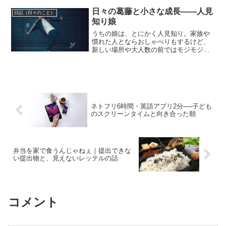
体験をまとめました。同じ悩みを抱える
方に、少しでも安心を届けられたら嬉し
日々の葛藤と小さな成長――人見
日記（日々のこと）
いです。
知り娘
うちの娘は、とにかく人見知り。家族や
慣れた人とならおしゃべりもするけど、
新しい場所や大人数の前ではモジモジし
てしまうタイプです。「やりたい」と言
えない性格。でも本当は…保育園時代、
鼓笛隊で「指揮者」をやりたい気持ちは
あったのに、自分から先生...
ネトフリ6時間・英語アプリ2分──子ども
のスクリーンタイムと向き合った朝
弁当を家で食うんじゃねぇ｜提出できな
い提出物と、見えないレッテルの話
コメント