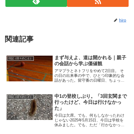
hiro
関連記事
まず与えよ、道は開かれる｜親子
日記（日々のこと）
の会話から学ぶ価値観
アマプラとネトフリをやめて2日目。 そ
の日の出来事の中で、ひとつ印象的な会
話があった。留守番の日曜日、ちょっと
暇そうな長男この日、僕は朝から消防の
用事で不在。妻は娘を連れて実家へ出か
けており、長男はひとりで留守番。 午後
中1の登校しぶり。「3回玄関まで
日記（日々のこと）
2時ごろに帰宅すると...
行ったけど、今日は行けなかっ
た」
今日は欠席。でも、何もしなかったわけ
じゃない2025年5月15日、今日は学校を
休みました。でも、ただ「行かなかっ
た」というよりも、「行こうとしたけど