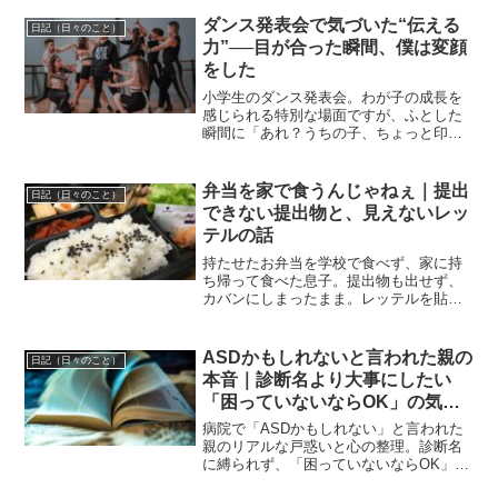
無理だった」そんな一日です。朝、3回も
玄関まで出ました。カバンを背負ってド
ダンス発表会で気づいた“伝える
日記（日々のこと）
アの前に立ち、深呼...
力”──目が合った瞬間、僕は変顔
をした
小学生のダンス発表会。わが子の成長を
感じられる特別な場面ですが、ふとした
瞬間に「あれ？うちの子、ちょっと印象
薄い？」なんて思ったことはありません
か？うちの娘も、今回の発表会で“いい位
置”をもらっていたはずなのに、なぜか不
弁当を家で食うんじゃねぇ｜提出
日記（日々のこと）
安そうな表情で踊って...
できない提出物と、見えないレッ
テルの話
持たせたお弁当を学校で食べず、家に持
ち帰って食べた息子。提出物も出せず、
カバンにしまったまま。レッテルを貼ら
れて自分の可能性を信じられなくなる前
に、親としてできることはあるのか。
ASDかもしれないと言われた親の
日記（日々のこと）
本音｜診断名より大事にしたい
「困っていないならOK」の気持
ち
病院で「ASDかもしれない」と言われた
親のリアルな戸惑いと心の整理。診断名
に縛られず、「困っていないならOK」と
いうシンプルな答えにたどり着くまでの